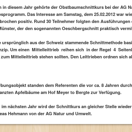
 in diesem Jahr gehörte der Obstbaumschnittkurs bei der AG 
esprogramm. Das Interesse am Samstag, dem 25.02.2012 war wie 
brochen positiv. Rund 30 Teilnehmer folgten den Ausführungen d
Münster, der den sogenannten Oeschbergschnitt praktisch vermit
e ursprünglich aus der Schweiz stammende Schnittmethode basi
inzip. Um einen
Mittelleittrieb
reihen sich
in der Regel
4
Seiten
zum Mittelleittrieb stehen sollten. Den Leittrieben ordnen sich al
Übungsobjekt standen dem Referenten die vor ca. 8 Jahren durc
lanzten Apfelbäume am Hof Meyer to Bergte zur Verfügung.
im nächsten Jahr wird der Schnittkurs an gleicher Stelle wiede
eas Hehmann von der AG Natur und Umwelt.