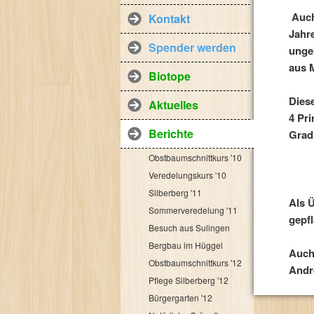
Auch
Kontakt
Jahr
Spender werden
unge
aus 
Biotope
Dies
Aktuelles
4 Pr
Berichte
Grad 
Obstbaumschnittkurs '10
Veredelungskurs '10
Silberberg '11
Als 
Sommerveredelung '11
gepf
Besuch aus Sulingen
Bergbau im Hüggel
Auch 
Obstbaumschnittkurs '12
Andr
Pflege Silberberg '12
Bürgergarten '12