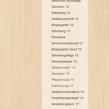
Natürliche Grünpflege
Sommerv. '12
Silberberg '12
Obstbaumschnitt '13
Bürgergarten '13
Silberberg '13
Ruhebank
Sommerveredelung '13
Bürgergarten Sand '13
Silberbergpflege '13
Streuobstwiese '13
Obstbaumsch. '14
Steinkauz '14
Pflegeeinsatz '14
Anpflanzung '14
Obstbaumschnittkurs '16
Amphibiengewässer '16
Veredelungskurs ´17